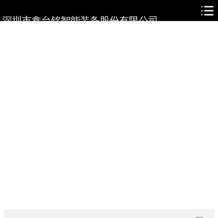
网站首页
深圳市鑫台铭智能装备股份有限公司
关于鑫台铭
产品展示
新闻资讯
人才培养
在线留言
联系我们