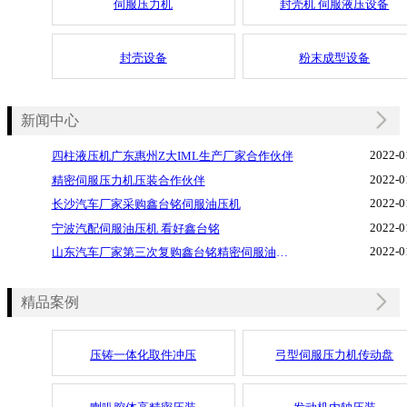
伺服压力机
封壳机 伺服液压设备
封壳设备
粉末成型设备
新闻中心
2022-0
四柱液压机广东惠州Z大IML生产厂家合作伙伴
2022-0
精密伺服压力机压装合作伙伴
2022-0
长沙汽车厂家采购鑫台铭伺服油压机
2022-0
宁波汽配伺服油压机 看好鑫台铭
2022-0
山东汽车厂家第三次复购鑫台铭精密伺服油压机
精品案例
压铸一体化取件冲压
弓型伺服压力机传动盘