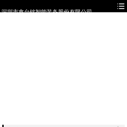
网站首页
深圳市鑫台铭智能装备股份有限公司
关于鑫台铭
产品展示
新闻资讯
人才培养
在线留言
联系我们