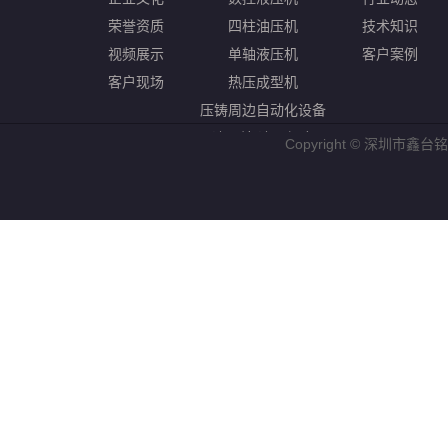
荣誉资质
四柱油压机
技术知识
视频展示
单轴液压机
客户案例
客户现场
热压成型机
压铸周边自动化设备
液压站/液压组合
Copyright © 深圳
设备压装产品展示