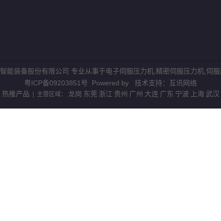
市鑫台铭智能装备股份有限公司 专业从事于
电子伺服压力机
,
精密伺服压力机
,
伺服
粤ICP备09203851号
Powered by
技术支持：
互讯网络
热推产品
龙岗
东莞
浙江
贵州
广州
大连
广东
宁波
上海
武汉
| 主营区域：