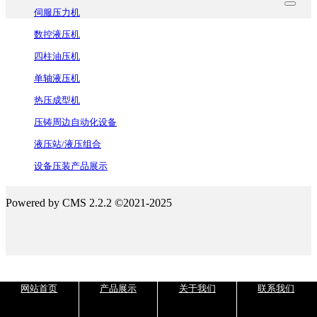
伺服压力机
数控液压机
四柱油压机
单轴液压机
热压成型机
压铸周边自动化设备
液压站/液压组合
设备压装产品展示
Powered by CMS 2.2.2 ©2021-2025
网站首页
产品展示
关于我们
联系我们