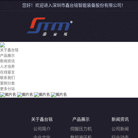
您好！欢迎进入深圳市鑫台铭智能装备股份有限公司！
关于鑫台铭
产品展示
新闻资讯
人才培养
在线留言
联系我们
案例分类
更多分站
关于鑫台铭
产品展示
新闻资讯
公司简介
伺服压力机
公司新闻
企业文化
数控液压机
行业动态