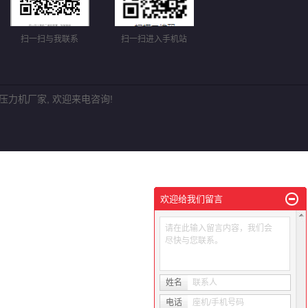
扫一扫与我联系
扫一扫进入手机站
压力机厂家
, 欢迎来电咨询!
欢迎给我们留言
请在此输入留言内容，我们会
尽快与您联系。
姓名
联系人
电话
座机/手机号码