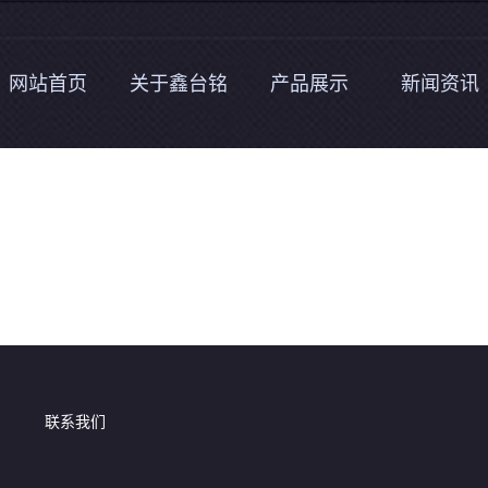
网站首页
关于鑫台铭
产品展示
新闻资讯
公司简介
伺服压力机
公司新闻
企业文化
数控液压机
行业动态
荣誉资质
四柱油压机
技术知识
视频展示
单轴液压机
客户案例
客户现场
热压成型机
压铸周边自动化设备
液压站/液压组合
联系我们