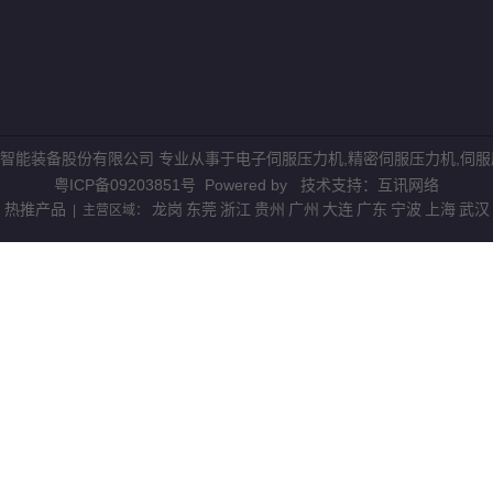
市鑫台铭智能装备股份有限公司 专业从事于
电子伺服压力机
,
精密伺服压力机
,
伺服
粤ICP备09203851号
Powered by
技术支持：
互讯网络
热推产品
龙岗
东莞
浙江
贵州
广州
大连
广东
宁波
上海
武汉
| 主营区域：