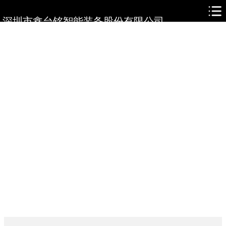
网站首页
深圳市鑫台铭智能装备股份有限公司
关于鑫台铭
产品展示
新闻资讯
人才培养
在线留言
联系我们