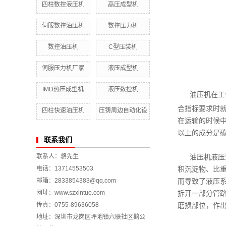
四柱数控液压机
高压成型机
伺服数控油压机
数控压力机
数控油压机
C型压装机
伺服压力机厂家
液压成型机
IMD热压成型机
液压数控机
油压机
在工
合指标要求时
四柱快速油压机
压铸周边自动化设
在运输的时候中
备
以上的成分是
联系我们
联系人：骆先生
油压机
液压
电话：13714553503
积沉淀物、比重
邮箱：2833854383@qq.com
而导致了液压
网址：www.szxintuo.com
拆开一部分管
传真：0755-89636058
磨损部位，作
地址：深圳市龙岗区坪地镇六联社区鹅公