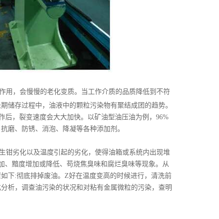
作用，会慢慢的老化变质。当工作介质的品质降低到不符
长期储存过程中，油液中的颗粒污染物有聚结成团的趋势。
作后，裂变速度会大大加快。以矿油型油压油为例，96%
、抗磨、防锈、消泡、降凝等各种添加剂。
生钳劣化以及温度引起的劣化，使得油箱或系统内出现堆
增加、黯度增加或降低、苟烧焦臭味和腐烂臭味等现象。从
如下:彻底排掉废油。Z好在温度变高的时候进行，清洗前
化分析，调查油污染的状况和对粘有金属微粒的污染，查明