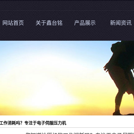
网站首页
关于鑫台铭
产品展示
新闻资讯
公司简介
伺服压力机
公司新闻
企业文化
数控液压机
行业动态
荣誉资质
四柱油压机
技术知识
视频展示
单轴液压机
客户案例
客户现场
热压成型机
压铸周边自动化设备
液压站/液压组合
工作消耗吗？专注于电子伺服压力机