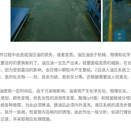
作过程中会造成油压油的损失，或者变质。油压油由于机械、物理和化学
就要及时的更换新的了。油压油一旦生产出来，就要面临变质的威胁，在
，因为受到震动的影响，会在微小颗粒中产生聚结。Z后进入油压系统工
碳、氢的化合物——烃，其余为硫、氮和灰分等。还根据需要加入抗氧化
油使用一定
时间
后，由于污染物影响，油液将产生化学劣化、物理劣化、
增加、颜色变暗，抗乳化性的消泡性变差、酸值(pH值〉和残留碳成分
系统各种故障，为此必须换油，换油后必须内外清洗。液压系统的清洗步骤
路，拆开一些阀，检查管内及阀内的锈蚀，由此作出一些分析，如进行理
出记录，并采取相应处理措施。